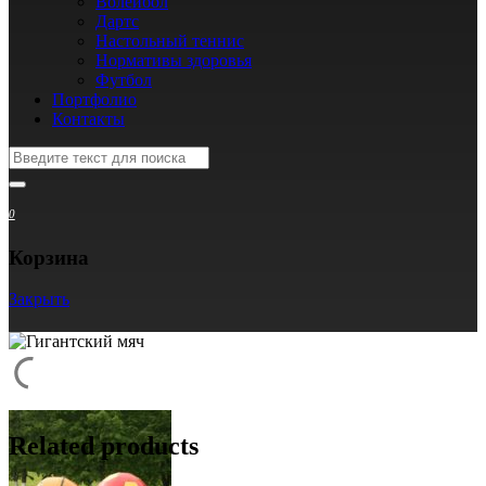
Волейбол
Дартс
Настольный теннис
Нормативы здоровья
Футбол
Портфолио
Контакты
0
Корзина
Закрыть
Related products