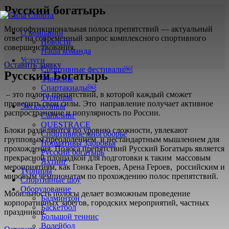
Русский богатырь
Многофункциональная полоса препятствий — актуальный
О компании
ответ на современный запрос комплексного спортивного
Новости
совершенствования.
Наша команда
Услуги
Оставить заявку
Спортивные фестивали￼
Русский Богатырь
Фанзоны
Спартакиады￼
– это полоса препятствий, в которой каждый сможет
Турниры
проверить свои силы. Это направление получает активное
Эксклюзивы
распространение и популярность по России.
Сайклинг
QUESTRACE
Блоки разделяются по уровню сложности, увлекают
Спортивное многоборье
групповым преодолением и нестандартным мышлением для
Нормативы Здоровья
прохождения. Полоса препятствий Русский Богатырь является
Русский богатырь
прекрасной площадкой для подготовки к таким массовым
Яхтинг
мероприятиям, как Гонка Героев, Арена Героев, российским и
Турниры
мировым чемпионатам по прохождению полос препятствий.
Спортивные шоу
Оборудование
Мобильность полосы делает возможным проведение
Бадминтон
корпоративных забегов, городских мероприятий, частных
Баскетбол
праздников.
Большой теннис
Волейбол