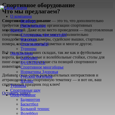
Спортивное оборудование
Что мы предлагаем?
О компании
Спортивное оборудование
— это то, что дополнительно
Новости
требуется учитывать при организации спортивных
Наша команда
мероприятий. Даже если место проведения — подготовленная
Услуги
спортивная площадка, вам могут дополнительно
Спортивные фестивали￼
понадобиться секундомеры, судейские вышки, стартовые
Фанзоны
номера, конусы и ленты разметки и многое другое.
Спартакиады￼
Турниры
Всё это есть на наших складах, так же как и футбольные
Эксклюзивы
ворота, баскетбольные и волейбольные стойки, столы для
Сайклинг
пинг-понга — всего свыше ста позиций спортивного
QUESTRACE
инвентаря.
Спортивное многоборье
Нормативы Здоровья
Добавьте сюда сотни развлекательных интерактивов и
Русский богатырь
аттракционов на спортивную тематику — и вот он, ваш
Яхтинг
спортивный праздник под ключ!
Турниры
Спортивные шоу
Оставить заявку
Оборудование
Бадминтон
Баскетбол
Большой теннис
Волейбол